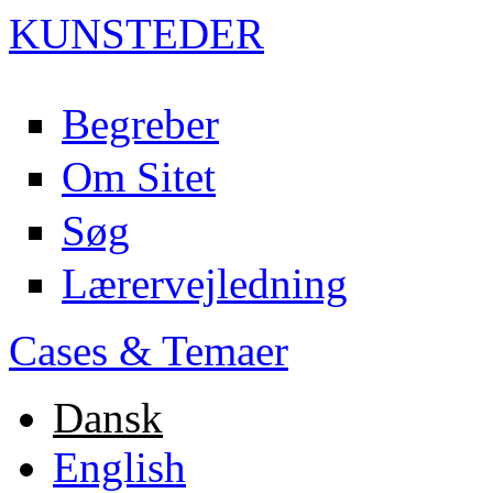
KUN
ST
EDER
Begreber
Om Sitet
Søg
Lærervejledning
Cases & Temaer
Dansk
English