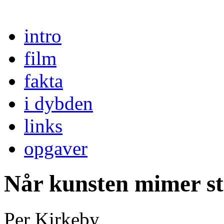
intro
film
fakta
i dybden
links
opgaver
Når kunsten mimer st
Per Kirkeby