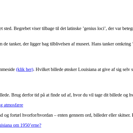
t sted. Begrebet viser tilbage til det latinske ’genius loci’, der var be
 tanker, der ligger bag tilblivelsen af museet. Hans tanker omkring ’s
jemmeside
(klik her)
. Hvilket billede ønsker Louisiana at give af sig selv
ede. Brug derfor tid på at finde ud af, hvor du vil tage dit billede og h
ig atmosfære
d og fortæl hvorfor/hvordan – enten gennem ord, billeder eller skitser.
uisiana om 1950’erne?