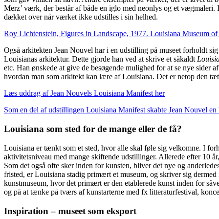
Merz’ værk, der består af både en iglo med neonlys og et vægmaleri. 
dækket over når værket ikke udstilles i sin helhed.
Roy Lichtenstein, Figures in Landscape, 1977. Louisiana Museum o
Også arkitekten Jean Nouvel har i en udstilling på museet forholdt sig 
Louisianas arkitektur. Dette gjorde han ved at skrive et såkaldt
Louisi
etc. Han ønskede at give de besøgende mulighed for at se nye sider af 
hvordan man som arkitekt kan lære af Louisiana. Det er netop den tætt
Læs uddrag af Jean Nouvels Louisiana Manifest her
Som en del af udstillingen Louisiana Manifest skabte Jean Nouvel en
Louisiana som sted for de mange eller de få?
Louisiana er tænkt som et sted, hvor alle skal føle sig velkomne. I for
aktivitetsniveau med mange skiftende udstillinger. Allerede efter 10 å
Som det også ofte sker inden for kunsten, bliver det nye og anderledes 
fristed, er Louisiana stadig primært et museum, og skriver sig dermed
kunstmuseum, hvor det primært er den etablerede kunst inden for såvel 
og på at tænke på tværs af kunstarterne med fx litteraturfestival, konc
Inspiration – museet som eksport