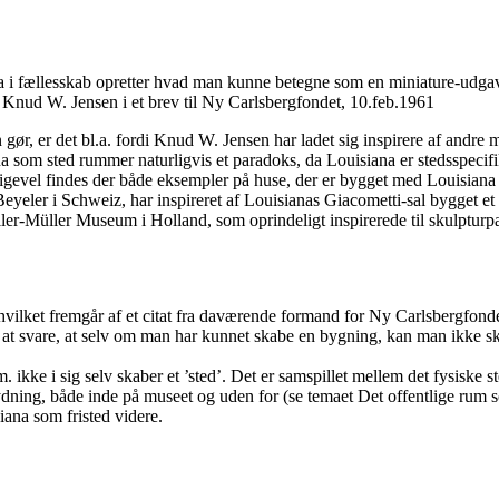
na i fællesskab opretter hvad man kunne betegne som en miniature-udgav
” Knud W. Jensen i et brev til Ny Carlsbergfondet, 10.feb.1961
r, er det bl.a. fordi Knud W. Jensen har ladet sig inspirere af andre 
ana som sted rummer naturligvis et paradoks, da Louisiana er stedsspecifik
igevel findes der både eksempler på huse, der er bygget med Louisiana so
yeler i Schweiz, har inspireret af Louisianas Giacometti-sal bygget et
r-Müller Museum i Holland, som oprindeligt inspirerede til skulpturpark
a, hvilket fremgår af et citat fra daværende formand for Ny Carlsbergfonde
un at svare, at selv om man har kunnet skabe en bygning, kan man ikke 
ikke i sig selv skaber et ’sted’. Det er samspillet mellem det fysiske st
ydning, både inde på museet og uden for (se temaet Det offentlige rum so
ana som fristed videre.