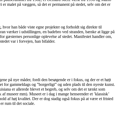
 er malet på væggen, så det er permanent på stedet, selv om det er
, hvor han både viste egne projekter og forholdt sig direkte til
ran værker i udstillingen, en badebro ved stranden, bænke at ligge på
for gæsternes personlige oplevelse af stedet. Manifestet handler om,
edet var i forvejen, han bifalder.
ngene på nye måder, fordi den besøgende er i fokus, og der er et højt
eet for gammeldags og ”borgerligt” og uden plads til den nyeste kunst.
uisiana er allerede blevet et begreb, og selv om det er tænkt som
ik af museer mm). Museet er i dag i mange henseender et ’klassisk’
d af høj kvalitet. Der er dog stadig også fokus på at være et fristed
r rum til det sociale.