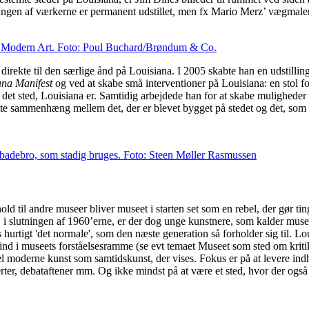
Ingen af værkerne er permanent udstillet, men fx Mario Merz’ vægmaleri
f Modern Art. Foto: Poul Buchard/Brøndum & Co.
direkte til den særlige ånd på Louisiana. I 2005 skabte han en udstilling
ana Manifest
og ved at skabe små interventioner på Louisiana: en stol fo
det sted, Louisiana er. Samtidig arbejdede han for at skabe muligheder 
e sammenhæng mellem det, der er blevet bygget på stedet og det, som st
 badebro, som stadig bruges. Foto: Steen Møller Rasmussen
hold til andre museer bliver museet i starten set som en rebel, der gør ti
r, i slutningen af 1960’erne, er der dog unge kunstnere, som kalder mus
hurtigt 'det normale', som den næste generation så forholder sig til. Lo
 ind i museets forståelsesramme (se evt temaet Museet som sted om krit
moderne kunst som samtidskunst, der vises. Fokus er på at levere indhol
erter, debataftener mm. Og ikke mindst på at være et sted, hvor der også e