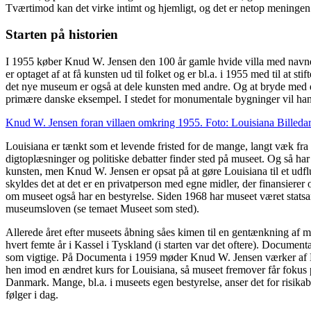
Tværtimod kan det virke intimt og hjemligt, og det er netop meningen. Lo
Starten på historien
I 1955 køber Knud W. Jensen den 100 år gamle hvide villa med navne
er optaget af at få kunsten ud til folket og er bl.a. i 1955 med til at sti
det nye museum er også at dele kunsten med andre. Og at bryde med
primære danske eksempel. I stedet for monumentale bygninger vil han 
Knud W. Jensen foran villaen omkring 1955. Foto: Louisiana Billeda
Louisiana er tænkt som et levende fristed for de mange, langt væk fr
digtoplæsninger og politiske debatter finder sted på museet. Og så har
kunsten, men Knud W. Jensen er opsat på at gøre Louisiana til et udfl
skyldes det at det er en privatperson med egne midler, der finansiere
om museet også har en bestyrelse. Siden 1968 har museet været statsane
museumsloven (se temaet Museet som sted).
Allerede året efter museets åbning såes kimen til en gentænkning af 
hvert femte år i Kassel i Tyskland (i starten var det oftere). Documenta
som vigtige. På Documenta i 1959 møder Knud W. Jensen værker af He
hen imod en ændret kurs for Louisiana, så museet fremover får foku
Danmark. Mange, bl.a. i museets egen bestyrelse, anser det for risika
følger i dag.