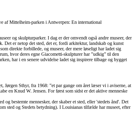
e af Mittelheim-parken i Antwerpen: En international
museer og skulpturparker. I dag er der omvendt også andre museer, der
. Det er netop det sted, det er, fordi arkitektur, landskab og kunst
m direkte forbillede, og museer, der mere løseligt har ladet sig
 rum, hvor deres egne Giacometti-skulpturer har ”udkig” til den
en, har i en senere udvidelse ladet sig inspirere tilbage og bygget
t, Jørgen Sthyr, fra 1968: ”et par gange om året læser vi i aviserne, at
skabe en Knud W. Jensen. For først som sidst er det aktive menneske
ed og bestemte mennesker, der skaber et sted, eller 'stedets ånd'. Det
m sted og Stedets betydning). I Louisianas tilfælde har museet, efter