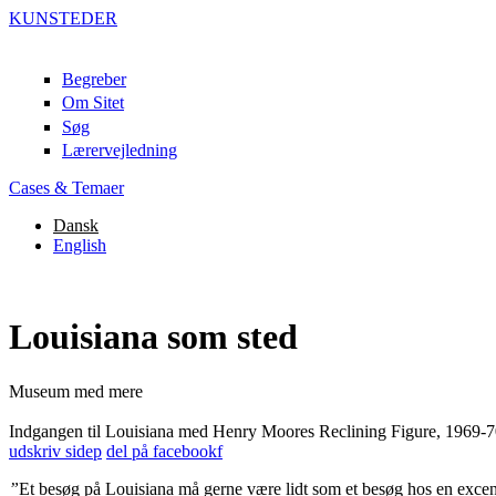
KUN
ST
EDER
Begreber
Om Sitet
Søg
Lærervejledning
Cases & Temaer
Dansk
English
Louisiana som sted
Museum med mere
Indgangen til Louisiana med Henry Moores Reclining Figure, 1969-7
udskriv side
p
del på facebook
f
”
Et besøg på Louisiana må gerne være lidt som et besøg hos en excent