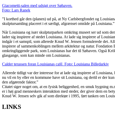
Giacometti-salen med udsigt over Søhaven.
Foto: Lars Ranek
”I korthed går den (planen) ud på, at Ny Carlsbergfondet og Louisia
skulptursamling placeret i et særligt, afgrænset område på Louisiana.
Når Louisiana og især skulpturparken omkring museet ser ud som den gø
lader sig inspirere af stedet Louisiana. At lade sig inspirere af Louisi
indgår i et samspil, som allerede Knud W. Jensen formulerede det. All
inspirere af sammenkoblingen mellem arkitektur og natur. Fondation Be
omkringliggende park, som Louisianas har det til Søhaven. Også Krölle
glasgange, som kan minde om Louisianas.
Calder terassen foran Louisianas café. Foto: Louisiana Billedarkiv
Allerede tidligt var der interesse for at lade sig inspirere af Louisian
nu vil en by eller en kommune have sit Louisiana, og dertil er der k
den afgørende faktor.”
Citatet siger noget om, at en fysisk beliggenhed, en smuk bygning m.m. 
er i høj grad menneskers interaktion med steder, der giver dem en bet
Knud W. Jensen selv gik af som direktør i 1995, ført tanken om Louisi
LINKS