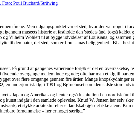
8. Foto: Poul Buchard/Strüwing
nnem årene. Men udgangspunktet var et sted, hvor der var noget i forvej
igt igennem museets historie at fastholde den 'stedets ånd' (også kaldet
 og Vilhelm Wohlert til at bygge udvidelser af Louisiana, og sammen går
t lytte til den natur, det sted, som er Louisianas beliggenhed. Bl.a. bes
eet. På grund af gangenes varierende forløb er det en overraskelse, hva
 flydende overgange mellem inde og ude; ofte har man et kig til parken el
er bygget over flere omgange gennem fire årtier. Mange knopskydninger er
982, en underjordisk fløj i 1991 og Børnehuset som den sidste store udvi
ehavet - Japan og Amerika - og henter også inspiration i en nordisk funkt
tur og kunst indgår i den samlede oplevelse. Knud W. Jensen har selv skre
nstværk, et stykke arkitektur eller et landskab gør det ikke alene. Kun
finerbare fornemmelse – her er noget særligt.”