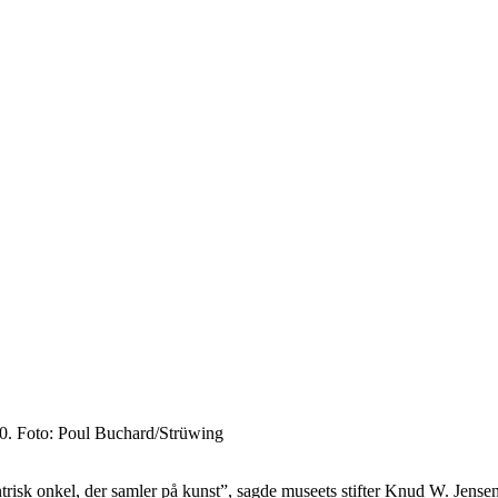
0. Foto: Poul Buchard/Strüwing
risk onkel, der samler på kunst”, sagde museets stifter Knud W. Jensen.