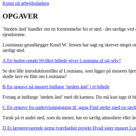
Kunst på arbejdspladsen
OPGAVER
’
Stedets ånd’ handler om en fornemmelse for et sted - det særlige ved e
ejendomme.
Louisianas grundlægger Knud W. Jensen har sagt og skrevet meget om de
særligt sted.
A
En hurtig optakt
Hvilket billede giver Louisiana af sig selv?
Se den lille introduktionsfilm af Louisiana, som ligger på museets h
skulle lave en film om Louisiana?
B
En opgave på museet
Indfang ’stedets ånd’ i et billede
Forsøg at indfange ’stedets ånd’ med dit kamera. Du må kun tage ét bill
C
En opgave fra undervisningsgang til -gang
Find steder med en særl
Tænk på et andet sted, som du mener, har en særlig atmosfære eller ån
D
Et længerevarende gerne tværfagligt projekt
Hvad siger museet Lo