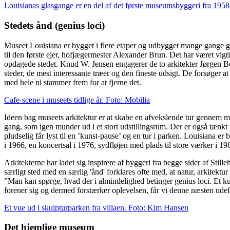
Louisianas glasgange er en del af det første museumsbyggeri fra 195
Stedets ånd (genius loci)
Museet Louisiana er bygget i flere etaper og udbygget mange gange ge
til den første ejer, hofjægermester Alexander Brun. Det har været vigt
opdagede stedet. Knud W. Jensen engagerer de to arkitekter Jørgen Bo
steder, de mest interessante træer og den fineste udsigt. De forsøger a
med hele ni stammer frem for at fjerne det.
Cafe-scene i museets tidlige år. Foto: Mobilia
Ideen bag museets arkitektur er at skabe en afvekslende tur gennem mus
gang, som igen munder ud i et stort udstillingsrum. Der er også tænkt i
pludselig får lyst til en ’kunst-pause’ og en tur i parken. Louisiana 
i 1966, en koncertsal i 1976, sydfløjen med plads til store værker i 1
Arkitekterne har ladet sig inspirere af byggeri fra begge sider af Still
særligt sted med en særlig 'ånd' forklares ofte med, at natur, arkitek
”Man kan spørge, hvad der i almindelighed betinger genius loci. Et ku
forener sig og dermed forstærker oplevelsen, får vi denne næsten ude
Et vue ud i skulpturparken fra villaen. Foto: Kim Hansen
Det hjemlige museum