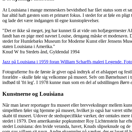
At Louisiana i mange menneskers bevidsthed har fået status som et sæ
har altid haft gæsten som et primært fokus. I stedet for at føle en pli
og lade det være indgangen til egne kunstoplevelser.
"Det er ikke så meget, jeg har kunnet få at vide om hofjægermester A
fandt han en pige med navnet Louise, dengang måske et modenavn. Det 
stedet for Humlebæks Museum for Moderne Kunst eller Jensens Museum,
staten Louisiana i Amerika."
Knud W fra Stedets ånd, Gyldendal 1994
Jazz på Louisiana i 1959 foran William Scharffs maleri Legende. Foto
Fotografierne fra de første år giver også indtryk af et afslappet og fes
forældre - skulle føle sig velkomne på museet. Selv om Børnehuset i tre
indbød til 'fri leg'. I 1978 kunne man som en del af udstillingen
Børn e
Kunstnerne og Louisiana
Når man læser reportager fra museet eller brevvekslinger mellem kuns
simpelthen føler sig hjemme på museet, hvilket jo også har været stifte
skabt til museet. Udover de stedsspecifikke værker, der omtales mere i
stedet i 1979. Den amerikanske popkunstner Roy Lichtenstein har efte
stedet Louisiana: den hvide veranda, havet, Knuds slipseknude og de tre
som gav villaen sit navn. Andre eksempler på værker, der er lavet til