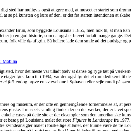
rligt sted har muligvis også at gøre med, at museet er startet som drø
gt til at se på kunsten og lære af den, er det fra starten intentionen at
lexander Brun, som byggede Louisiana i 1855, men nok til, at man kan d
er jo en god historie, som da også er blevet fortalt mange gange. Det v
 folk ville dø af grin. Så hellere lade dem smile ad det pudsige og p
: Mobilia
tligt sted, hvor det meste var tilladt (selv at danse og ryge tæt på værke
 etager først kom til i 1994, var der også før det et rum dedikeret til 
r et folk
endog prøve en svævebane i Søhaven eller sejle rundt på søen
tnere og museum, er der ofte en gennemgående fornemmelse af, at persone
rens ønske. I museets samling findes der en del værker, der er lavet spec
 enkelte cases på dette site er der eksempler som den amerikanske kunst
r et besøg på Louisiana malet det store
Figures in Landscape
fra 1977.
 kvindeansigter malet i forskellige stilarter, der kunne være de tre Lou
 bestemte steder på Louisiana, er Jim Dines billeder til rummet ved si