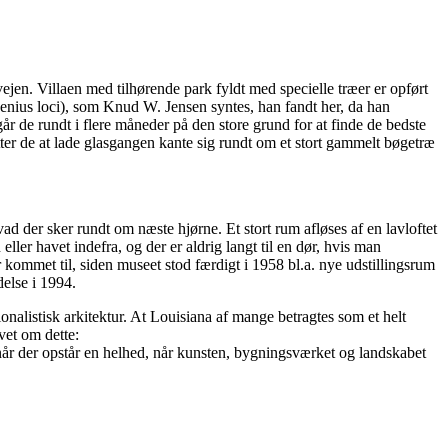
en. Villaen med tilhørende park fyldt med specielle træer er opført
 genius loci), som Knud W. Jensen syntes, han fandt her, da han
 de rundt i flere måneder på den store grund for at finde de bedste
lutter de at lade glasgangen kante sig rundt om et stort gammelt bøgetræ
d der sker rundt om næste hjørne. Et stort rum afløses af en lavloftet
ler havet indefra, og der er aldrig langt til en dør, hvis man
 kommet til, siden museet stod færdigt i 1958 bl.a. nye udstillingsrum
delse i 1994.
ionalistisk arkitektur. At Louisiana af mange betragtes som et helt
vet om dette:
 når der opstår en helhed, når kunsten, bygningsværket og landskabet