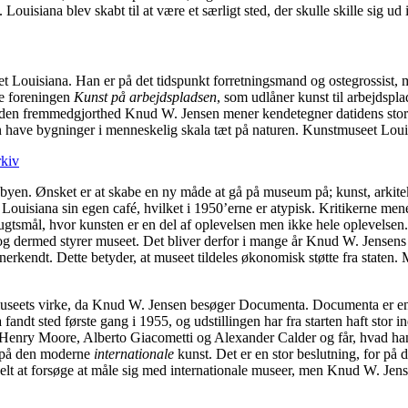
uisiana blev skabt til at være et særligt sted, der skulle skille sig ud 
t Louisiana. Han er på det tidspunkt forretningsmand og ostegrossis
fte foreningen
Kunst på arbejdspladsen
, som udlåner kunst til arbejdspl
 den fremmedgjorthed Knud W. Jensen mener kendetegner datidens stor
have bygninger i menneskelig skala tæt på naturen. Kunstmuseet Louisi
rkiv
a byen. Ønsket er at skabe en ny måde at gå på museum på; kunst, arkit
 Louisiana sin egen café, hvilket i 1950’erne er atypisk. Kritikerne mene
ugtsmål, hvor kunsten er en del af oplevelsen men ikke hele oplevelsen.
r og dermed styrer museet. Det bliver derfor i mange år Knud W. Jensens
rkendt. Dette betyder, at museet tildeles økonomisk støtte fra staten. Me
museets virke, da Knud W. Jensen besøger Documenta. Documenta er en st
 fandt sted første gang i 1955, og udstillingen har fra starten haft stor 
nry Moore, Alberto Giacometti og Alexander Calder og får, hvad han 
s på den moderne
internationale
kunst. Det er en stor beslutning, for på 
belt at forsøge at måle sig med internationale museer, men Knud W. Jens