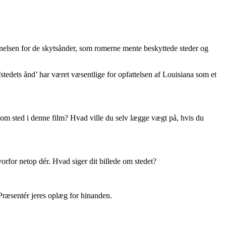
tegnelsen for de skytsånder, som romerne mente beskyttede steder og
tedets ånd’ har været væsentlige for opfattelsen af Louisiana som et
 som sted i denne film? Hvad ville du selv lægge vægt på, hvis du
vorfor netop dér. Hvad siger dit billede om stedet?
 Præsentér jeres oplæg for hinanden.