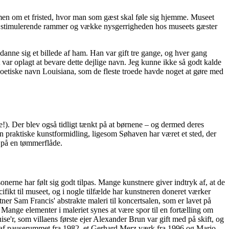
mmen om et fristed, hvor man som gæst skal føle sig hjemme. Museet
 skabe stimulerende rammer og vække nysgerrigheden hos museets gæster
anne sig et billede af ham. Han var gift tre gange, og hver gang
ar oplagt at bevare dette dejlige navn. Jeg kunne ikke så godt kalde
oetiske navn Louisiana, som de fleste troede havde noget at gøre med
rne!). Der blev også tidligt tænkt på at børnene – og dermed deres
den praktiske kunstformidling, ligesom Søhaven har været et sted, der
 på en tømmerflåde.
rne har følt sig godt tilpas. Mange kunstnere giver indtryk af, at de
ifikt til museet, og i nogle tilfælde har kunstneren doneret værker
ner Sam Francis' abstrakte maleri til koncertsalen, som er lavet på
Mange elementer i maleriet synes at være spor til en fortælling om
ise'r, som villaens første ejer Alexander Brun var gift med på skift, og
den af pauserummet fra 1982, et Gerhard Merz værk fra 1996 og Mario