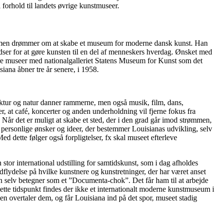
i forhold til landets øvrige kunstmuseer.
t, men drømmer om at skabe et museum for moderne dansk kunst. Han
adser for at gøre kunsten til en del af menneskers hverdag. Ønsket med
e museer med nationalgalleriet Statens Museum for Kunst som det
ana åbner tre år senere, i 1958.
ektur og natur danner rammerne, men også musik, film, dans,
r, at café, koncerter og anden underholdning vil fjerne fokus fra
 Når det er muligt at skabe et sted, der i den grad går imod strømmen,
 personlige ønsker og ideer, der bestemmer Louisianas udvikling, selv
d dette følger også forpligtelser, fx skal museet efterleve
or international udstilling for samtidskunst, som i dag afholdes
indflydelse på hvilke kunstnere og kunstretninger, der har været anset
selv betegner som et ”Documenta-chok”. Det får ham til at arbejde
dette tidspunkt findes der ikke et internationalt moderne kunstmuseum i
en overtaler dem, og får Louisiana ind på det spor, museet stadig