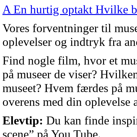
A
En hurtig optakt
Hvilke b
Vores forventninger til muse
oplevelser og indtryk fra a
Find nogle
film,
hvor et
mus
på museer de viser?
Hvilken
museet? Hvem færdes på mu
overens med din oplevelse 
Elevtip:
Du kan finde inspi
scene” på You Tube.