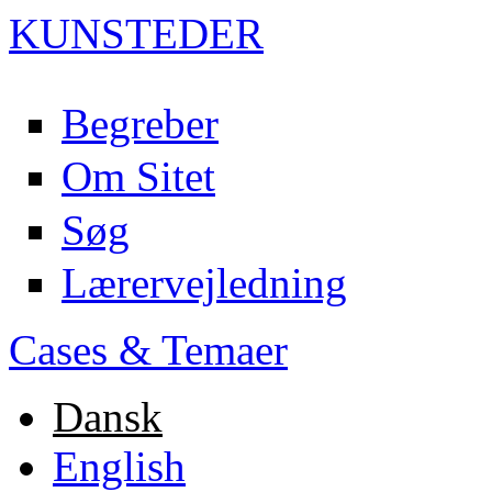
KUN
ST
EDER
Begreber
Om Sitet
Søg
Lærervejledning
Cases & Temaer
Dansk
English