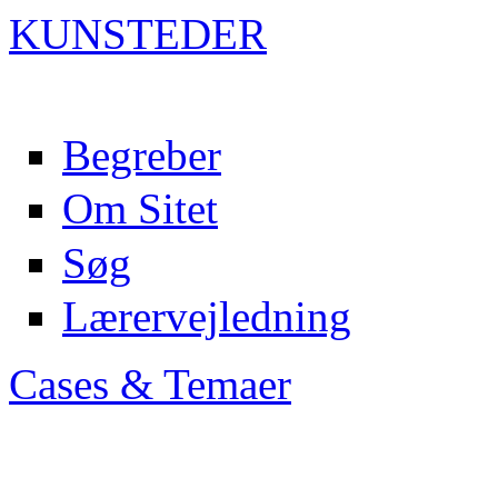
KUN
ST
EDER
Begreber
Om Sitet
Søg
Lærervejledning
Cases & Temaer