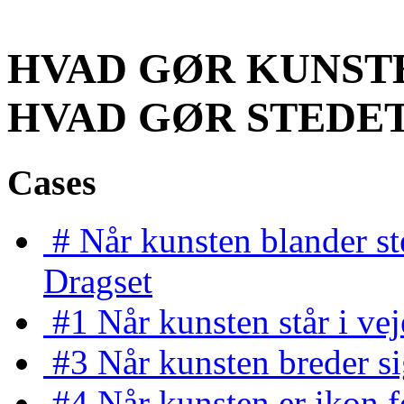
HVAD GØR
KUNST
HVAD GØR
STEDE
Cases
#
Når kunsten blander s
Dragset
#1
Når kunsten står i ve
#3
Når kunsten breder s
#4
Når kunsten er ikon f