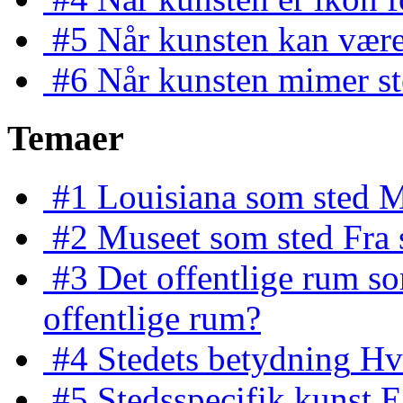
#5
Når kunsten kan være
#6
Når kunsten mimer st
Temaer
#1
Louisiana som sted
M
#2
Museet som sted
Fra 
#3
Det offentlige rum s
offentlige rum?
#4
Stedets betydning
Hvo
#5
Stedsspecifik kunst
E